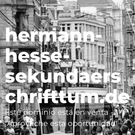
hermann-
hesse-
sekundaers
chrifttum.de
Este dominio está en venta -
¡Aproveche esta oportunidad!