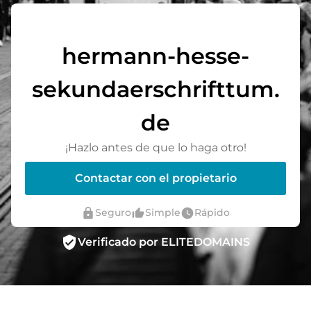
hermann-hesse-
sekundaerschrifttum.
de
¡Hazlo antes de que lo haga otro!
Contactar con el propietario
lock
thumb_up_alt
watch_later
Seguro
Simple
Rápido
verified_user
Verificado por ELITEDOMAINS