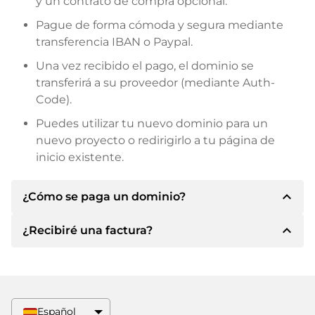
y un contrato de compra opcional.
Pague de forma cómoda y segura mediante
transferencia IBAN o Paypal.
Una vez recibido el pago, el dominio se
transferirá a su proveedor (mediante Auth-
Code).
Puedes utilizar tu nuevo dominio para un
nuevo proyecto o redirigirlo a tu página de
inicio existente.
expand_less
¿Cómo se paga un dominio?
expand_less
¿Recibiré una factura?
Tras llegar a un acuerdo, el propietario le
informará de los detalles del pago. A
continuación, el propietario le facilitará los datos
Sí, el vendedor le enviará la factura
bancarios SEPA y, si lo desea, también le ofrecerá
correspondiente. Para precios de compra
Paypal u otros métodos de pago.
superiores, también recibirá un contrato de
Español